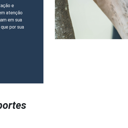
tação e
rem atenção
gam em sua
 que por sua
portes