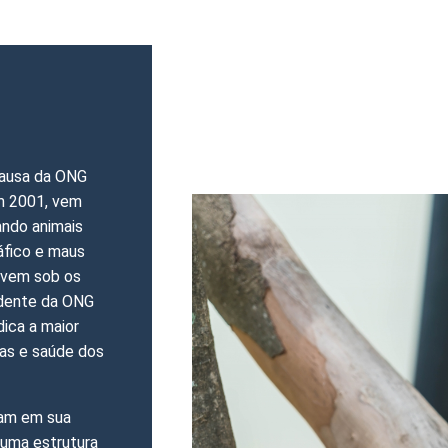
causa da ONG
m 2001, vem
ando animais
áfico e maus
vivem sob os
idente da ONG
ica a maior
as e saúde dos
ram em sua
e uma estrutura