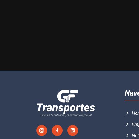
Nav
Ho
Em
Not