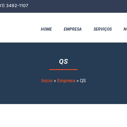
31) 3492-1107
HOME
EMPRESA
SERVIÇOS
N
QS
Início
»
Empresa
»
QS