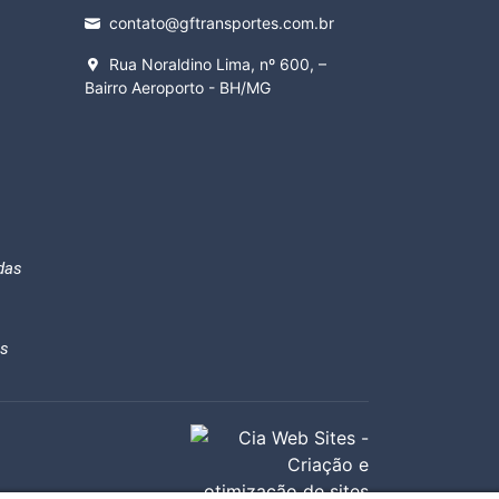
contato@gftransportes.com.br
Rua Noraldino Lima, nº 600, –
Bairro Aeroporto - BH/MG
das
os
Cia Web Sites - 