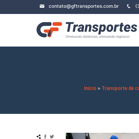
contato@gftransportes.com.br
(
Início
»
Transporte de c