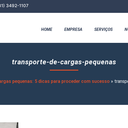
31) 3492-1107
HOME
EMPRESA
SERVIÇOS
N
transporte-de-cargas-pequenas
argas pequenas: 5 dicas para proceder com sucesso
»
transp